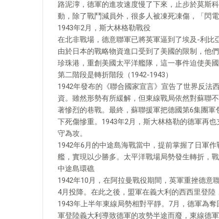
路泥濘，德軍的進攻速度慢了下來，止步於莫斯科
動，除了戰鬥減員外，很多人被凍死凍傷，「閃電
1943年2月，斯大林格勒戰役
在北非戰場，德意聯軍已將英軍逼到了埃及-利比
由於日本的戰略物資進口受到了美國的限制，他們決
珍珠港，重創美國太平洋艦隊，這一事件迫使美國
第二階段是轉折階段（1942-1943）
1942年發布的《聯合國家宣言》宣告了世界反
資。雖然形勢有所緩解，但東線戰局依然對蘇聯不
著慘烈的巷戰。最終，蘇聯援軍把德國第6集團軍
下死傷慘重。1943年2月，斯大林格勒的德軍再
守為攻。
1942年6月的中途島海戰當中，提前掌握了日軍
艦，實現以少勝多。太平洋戰場局勢發生轉折，戰
中途島環礁
1942年10月，在阿拉曼戰役期間，英軍重挫德
4月投降。在此之後，盟軍在義大利的西西里登陸，
1943年上半年東線局勢相對平靜。7月，德軍為
軍登陸義大利導致德軍的攻勢半途而廢，東線德軍