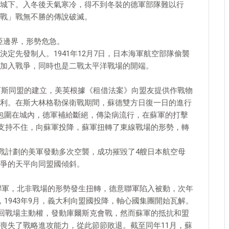
城下。入冬後天氣寒冷，得不到冬裝的德軍部隊難以行
戰」戰無不勝的傳說破滅。
亞邊界，形勢危急。
定先發制人。1941年12月7日，日本海軍航空部隊偷襲
加入戰爭，同時也是二戰太平洋戰場的開端。
法西斯同盟的建立，美英根據《租借法案》向盟友提供作戰物
利。在斯大林格勒保衛戰期間，蘇德雙方日復一日的進行
包圍在城內，德軍補給斷絕，傳染病流行，在蘇軍的打擊
也支持不住，向蘇軍投降，蘇軍扭轉了東線戰場的形勢，轉
作戰計劃的美軍發動多次空襲，成功摧毀了4艘日本航空母
爭的天平向同盟國傾斜。
意聯軍，北非戰場的形勢發生扭轉，德意聯軍陷入被動，次年
1943年9月，義大利向盟國投降，軸心國集團開始瓦解。
奪回戰場主動權，發動庫爾斯克會戰，然而蘇軍的抵抗和盟
喪失了戰略進攻能力，從此節節敗退。截至同年11月，蘇