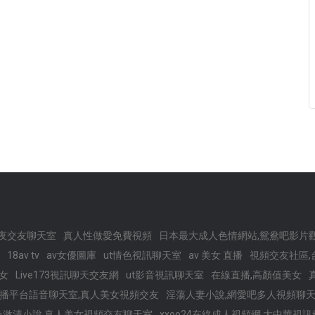
夜交友聊天室
真人性做愛免費視頻
日本最大成人色情網站,鴛鴦吧影片
18av tv
av女優圖庫
ut情色視訊聊天室
av 美女 直播
視頻交友社區,
美女
Live173視訊聊天交友網
ut影音視訊聊天室
在線直播,高顏值美女
73直播平台語音聊天室,真人美女視頻交友
淫蕩人妻小說,網愛吧多人視頻聊
色激清小說,真人美女視頻交友聊天室
xxoo24在線成人視頻網,大中華視訊