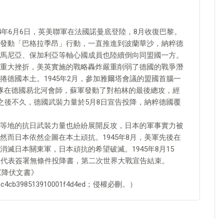
4年6月6日，英美聯軍在法國諾曼底登陸，8月收復巴黎。
發動「巴格拉季昂」行動，一直推進到波蘭華沙，納粹德
馬尼亞、保加利亞等軸心國成員也陸續倒向同盟國一方。
重大挫折，美英實施的戰略轟炸嚴重削弱了德國的戰爭潛
德國本土。1945年2月，參加雅爾塔會議的盟國首腦一
隊在德國易北河會師，蘇軍發動了對柏林的最後總攻，經
之後不久，德國武裝力量於5月8日宣告投降，納粹德國覆
等地的抗日武裝力量也紛紛展開反攻，日本的軍事實力被
而日本依然企圖在本土頑抗。1945年8月，美軍先後在
滅日本關東軍，日本頑抗的希望破滅。1945年8月15
本代表簽署無條件投降書，第二次世界大戰宣告結束。
《降伏文書》
le/5ec4cb398513910001f4d4ed；侵權必刪。）