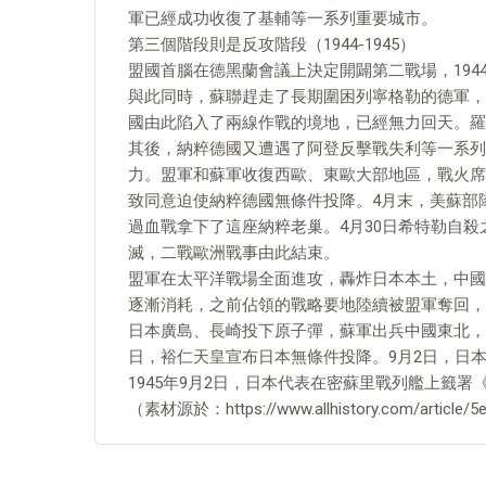
軍已經成功收復了基輔等一系列重要城市。
第三個階段則是反攻階段（1944-1945）
盟國首腦在德黑蘭會議上決定開闢第二戰場，194
與此同時，蘇聯趕走了長期圍困列寧格勒的德軍，
國由此陷入了兩線作戰的境地，已經無力回天。羅
其後，納粹德國又遭遇了阿登反擊戰失利等一系列
力。盟軍和蘇軍收復西歐、東歐大部地區，戰火席捲
致同意迫使納粹德國無條件投降。4月末，美蘇部
過血戰拿下了這座納粹老巢。4月30日希特勒自殺
滅，二戰歐洲戰事由此結束。
盟軍在太平洋戰場全面進攻，轟炸日本本土，中國
逐漸消耗，之前佔領的戰略要地陸續被盟軍奪回，然
日本廣島、長崎投下原子彈，蘇軍出兵中國東北，消
日，裕仁天皇宣布日本無條件投降。9月2日，日
1945年9月2日，日本代表在密蘇里戰列艦上籤署
（素材源於：https://www.allhistory.com/artic