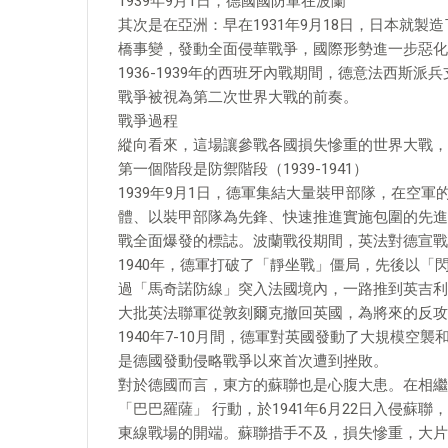
1939年9月1日，德國國防軍在波蘭
其次是在亞洲：早在1931年9月18日，日本就製
橋事變，發動全面侵華戰爭，國際形勢進一步惡化
1936-1939年的西班牙內戰期間，德意法西斯
戰爭被視為第二次世界大戰的前奏。
戰爭過程
縱向看來，這場讓參戰各國損失慘重的世界大戰，
第一個階段是防禦階段（1939-1941）
1939年9月1日，德軍集結大量裝甲部隊，在空
體、以裝甲部隊為先鋒、快速推進實施包圍的先進
戰全面爆發的標誌。波蘭戰役期間，英法對德宣戰
1940年，德軍打破了「靜坐戰」僵局，先後以
過「馬奇諾防線」突入法國境內，一路推到英吉利
大批英法聯軍從敦刻爾克撤回英國，為將來的反攻
1940年7-10月間，德軍對英國發動了大規模
是德國發動侵略戰爭以來首次遭到挫敗。
對於德國而言，東方的蘇聯也是心腹大患。在相繼
「巴巴羅薩」 行動，於1941年6月22日入侵
東線戰場的開端。蘇聯措手不及，損失慘重，大片