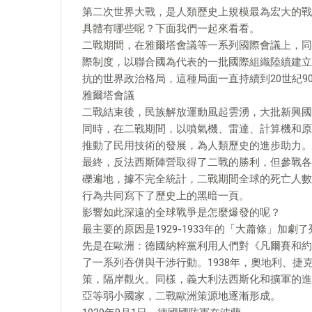
第二次世界大戰，是人類歷史上規模最為宏大的戰
具體有哪些呢？下面我們一起來看看。
二戰期間，在雅爾塔會議等一系列國際會議上，同
際制度，以聯合國為代表的一批國際組織陸續建立
抗的世界政治格局，這種局面一直持續到20世紀9
雅爾塔會議
二戰結束後，民族解放運動風起雲湧，大批新興國
同時，在二戰期間，以噴氣機、雷達、計算機和原
推動了民用技術的發展，為人類歷史的進步助力。
最終，反法西斯陣營取得了二戰的勝利，但參戰各
礫遍地，據不完全統計，二戰期間全球的死亡人數
行為共同寫下了歷史上的黑暗一頁。
影響如此深遠的全球戰爭是怎麼爆發的呢？
最主要的原因是1929-1933年的「大蕭條」加劇
先是在歐洲：德國納粹黨利用人們對《凡爾賽和約
了一系列吞併與干涉行動。1938年，奧地利、
策，隔岸觀火。同樣，義大利法西斯化和擴軍的進
亞等弱小國家，二戰歐洲策源地逐漸形成。