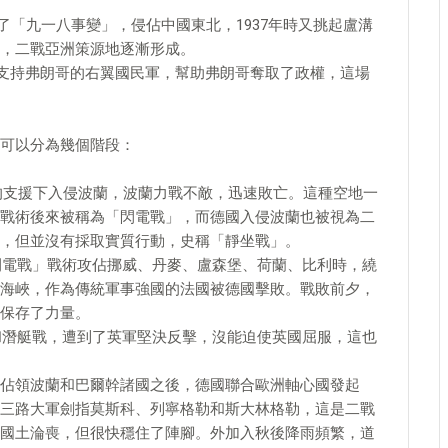
造了「九一八事變」，侵佔中國東北，1937年時又挑起盧溝
，二戰亞洲策源地逐漸形成。
派兵支持弗朗哥的右翼國民軍，幫助弗朗哥奪取了政權，這場
可以分為幾個階段：
軍的支援下入侵波蘭，波蘭力戰不敵，迅速敗亡。這種空地一
戰術後來被稱為「閃電戰」，而德國入侵波蘭也被視為二
，但並沒有採取實質行動，史稱「靜坐戰」。
「閃電戰」戰術攻佔挪威、丹麥、盧森堡、荷蘭、比利時，繞
海峽，作為傳統軍事強國的法國被德國擊敗。戰敗前夕，
保存了力量。
空襲和潛艇戰，遭到了英軍堅決反擊，沒能迫使英國屈服，這也
佔領波蘭和巴爾幹諸國之後，德國聯合歐洲軸心國發起
蘇聯，三路大軍劍指莫斯科、列寧格勒和斯大林格勒，這是二戰
國土淪喪，但很快穩住了陣腳。外加入秋後降雨頻繁，道