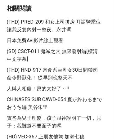
相關閱讀
(FHD) PRED-209 和女上司拼房 耳語騎乘位
讓我反复內射一整夜。永井瑪
日本免費avi影片線上觀看
(SD) CSCT-011 鬼滅之穴 無限發射編[標清
中文字幕]
(FHD) HND-917 肉食系巨乳女30日間禁肉
命令野獸化！ 從早到晚整天不
人與人相處！寫的太好了～!!
CHINASES SUB CAWD-054 夏が終わるまで
おうち編 美谷朱里
寶爸為兒子理髮，孩子眼神說明了一切，兒
子：我難道不要面子的嗎
(HD) VEC-367 上朋友他媽 加瀨七穗