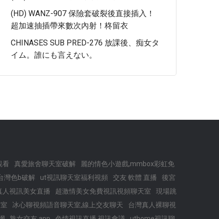
(HD) WANZ-907 保險套破裂後直接插入！
超加速抽插帶來數次內射！柊留衣
CHINASES SUB PRED-276 放課後、痴女タ
イム。誰にも言えない。
觀看
真愛旅舍聊天室破解
麗的情色小遊戲,mmbox彩虹免
台灣色b破解
ut視訊聊天室福利視頻
交友 軟體 直播
後宮
真人視訊美女直播
超激情美女免費視訊視頻聊天室
現場跳
天室
冰心聊視頻語音聊天室,線上交友聊天
台灣真人裸聊視
網
熟女交友 app
色情視訊直播,視訊會議
uthome視訊聊