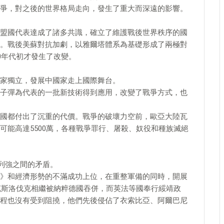
爭，對之後的世界格局走向，發生了重大而深遠的影響。
盟國代表達成了諸多共識，確立了維護戰後世界秩序的國
。戰後美蘇對抗加劇，以雅爾塔體系為基礎形成了兩極對
0年代初才發生了改變。
家獨立，發展中國家走上國際舞台。
子彈為代表的一批新技術得到應用，改變了戰爭方式，也
國都付出了沉重的代價。戰爭的破壞力空前，歐亞大陸瓦
可能高達5500萬，各種戰爭罪行、屠殺、奴役和種族滅絕
了列強之間的矛盾。
》和經濟形勢的不滿成功上位，在重整軍備的同時，開展
捷克斯洛伐克相繼被納粹德國吞併，而英法等國奉行綏靖政
程也沒有受到阻撓，他們先後侵佔了衣索比亞、阿爾巴尼