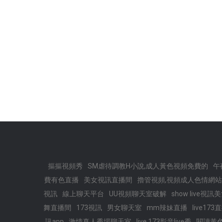
摳摳視頻秀
SM虐待調教H小說,成人黃色視頻免費的
午
費有色直播
美女視訊直播間
擼管視頻,視頻成人色情網站
視訊
線上聊天平台
UU視頻聊天室破解
show live視訊
舞直播間
173視訊
男女聊天室
mm辣妹直播
live1
訊app
激情真人秀場聊天室
live 173影音live秀
閱讀黃