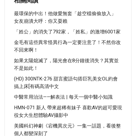
相關閱讀
最環保的中出！他做愛無套「趁空檔偷偷放入」
女友崩潰大呼：你又耍賴
「姓公」的消失了792家，「姓私」的激增6001家
金毛有這些異常怪異行為一定要注意了！不然你改
不回來啊！
如果太陽熄滅了，陽光會在8分鐘後消失？其實並
不是如此！
(HD) 300NTK-276 甜言蜜語勾搭巨乳美女OL約會
搞上床[有碼高清中文
中醫常用治法——解表法 | 每天一個中醫小知識
HMN-071 新人 帶來超稀有妹子 喜歡AV的超可愛現
役女大生想體驗AV攝影中
美國科幻神劇《宕機異次元》一集一話題，看後整
個人都變深刻了