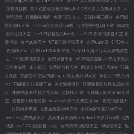
費交友app推薦
線上a片直播王
愛毛片成人電影網,茶訊交流
現場
跳舞直播間
真人色情表演視頻網站,85CC成人影片免費線上看
ut
聊天語音
打飛機專用網
免費 視訊 交友
日韓快播三級片
台灣戀
戀視頻聊天室
173live美女影音live秀
台灣戀戀視頻聊天室
同城交
友異性聊天室
live173影音視訊live秀
Live173-影音視訊聊天室-免
費視訊
台灣uu聊天室
UT視訊影音聊天室
台灣uu會員
9158多人
視頻聊天室
台灣live173直播官網
台灣UT直播平台漾美眉視訊交
友
173免費視訊美女
台灣裸聊平台
s383視訊直播 ,中壢按摩個人
工作室論壇
成人視訊
免費開放聊天室
同城交友聊天房,live173裸
脫直播
茶訊交流,戀愛視訊ing
ut美女視訊聊天室
黃色片下載,台灣
live173能看光的直播平台
美女隨機視頻
亞洲免費影片觀賞,撩妺笑
話
外國視訊網站,後宮電影院
色情聊天 網
全球成人貼圖區,av直播
室
碧聊情系晚霞碧聊,showlive不穿衣免費直播app
夜色視訊聊天
打飛機專用網
真愛旅舍視頻聊天室
金瓶梅影音視訊聊天室
live173免費視訊美女
真愛旅舍視頻聊天室-live173影音live秀-免費
視訊
live173視訊影音live秀
台灣戀戀視頻聊天室
聊性聊天室
現