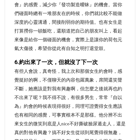
會』的感覺，減少你『發功製造曖昧』的機會。當你
們碰面時總有一堆朋友在的時候，你們就比較不能做
深度的心靈溝通，間接削弱你的期待值。也有女生是
打算撈你一頓飯吃，還順道把自己的朋友叫上，看起
來像是給你一個碰面的機會，實際上是讓你的荷包元
氣大傷後，希望你從此有自知之明打退堂鼓。
6.約出來了一次，但就沒了下一次
有些人會說，真奇怪，我上次和那個女生約會時，感
覺挺好的啊，不僅聊天的內容包羅萬象，席間還笑聲
不斷，她應該是對我有興趣啊，但怎麼之後就再也約
不出來了呢？我不得不說，有很多男生，常常『自以
為』約會的時候表現得很好，同理可證覺得女生應該
也有相同的感覺，可事實根本不是那樣。他分辨不出
來女生的微笑到底是人nice不好撕破臉尿遁走人，還是
真的對他有興趣？搞不好女生從頭到尾覺得很無趣，