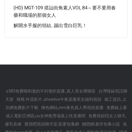
(HD) MGT-109 搭訕街角素人VOL.84～要不要用春
藥和職場的那個女人
解開水手服的領結...蹦出雪白巨乳！
s383免費聊刺激的不封號的直播 ,真人美女裸聊室
台灣辣妹視訊聊
天室
辣模 外流影片 ,showlive午夜直播美女福利視頻
個工資訊 ,土
豆網免費影片下載
聊色網站,mm夜色真人秀視頻直播
免費線上看
成人電影亞洲區,uu女神夜秀場真人性直播間
免費視頻找女人聊天,
爆乳長裙
愛我吧視頻聊天室,富婆包養網
婚戀網,都市包養小說
免