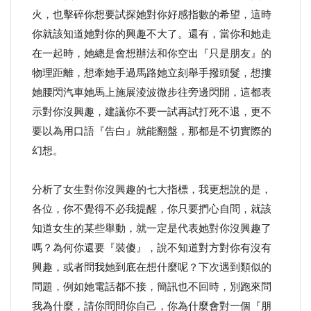
火，也擊碎你想要試探她對你好感指數的希望，這時
你就該知道她對你的興趣不大了。還有，當你和她走
在一起時，她總是會想辦法和你空出『只是朋友』的
物理距離，想牽她手過馬路她立刻舉手撥頭髮，想摟
她腰閃汽車她馬上施展淩波微步往旁邊閃開，這都表
示對你沒興趣，建議你不要一試再試打死不退，更不
要以為用口語『告白』就能翻盤，那都是不切實際的
幻想。
分析了女生對你沒興趣的七大指標，我更想說的是，
各位，你不覺得不必我提醒，你只要捫心自問，就該
知道女生的某些舉動，就一定是代表她對你沒興趣了
嗎？為何你還要『裝傻』，說不知道對方對你有沒有
興趣，或者問我她到底在想什麼呢？下次遇到類似的
問題，例如她電話都不接，簡訊也不回時，別跑來問
我為什麼，請你問問你自己，你為什麼會對一個『朋