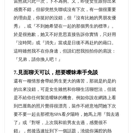
當然就只此一次，下不為例。又，即使女生跟你出來
感覺不錯，但卻突然失聯或沒有下次，有一個很重要
的理由是，你挺好的沒錯，但『沒有比她的男朋友優
秀』，或『不到她希望在一起的那個男生的標準』。
於是很抱歉，她又不好意思直接告訴你實情，只好用
『沒時間』或『消失』當成是日後不再赴約的藉口。
這時雖然我不在你身邊，但請幻想我拍拍你的肩說：
『兄弟，請你換人吧！』
7.見面聊天可以，想要曖昧牽手免談
還有一種情形會帶給男生更大的痛苦，那就是約是約
的出來沒錯，可是女生雖然和你聊生活聊想法，但就
是不給你任何製造曖昧的機會。例如你說在網路上看
到巴厘島的照片覺得很漂亮，裝作不經意地問她下次
要不要一起去那裡泡SPA看夕陽時，她馬上用『我去過
了』或『對呀，上次我和前男友去過，感覺很不
錯』，然後迅速扯到下一個話題，澆熄你滿腔的熱