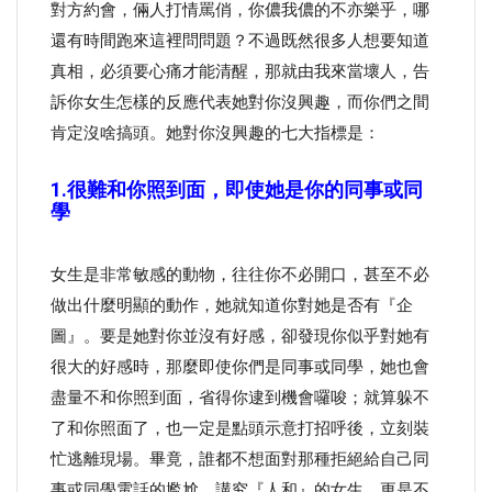
對方約會，倆人打情罵俏，你儂我儂的不亦樂乎，哪
還有時間跑來這裡問問題？不過既然很多人想要知道
真相，必須要心痛才能清醒，那就由我來當壞人，告
訴你女生怎樣的反應代表她對你沒興趣，而你們之間
肯定沒啥搞頭。她對你沒興趣的七大指標是：
1.很難和你照到面，即使她是你的同事或同
學
女生是非常敏感的動物，往往你不必開口，甚至不必
做出什麼明顯的動作，她就知道你對她是否有『企
圖』。要是她對你並沒有好感，卻發現你似乎對她有
很大的好感時，那麼即使你們是同事或同學，她也會
盡量不和你照到面，省得你逮到機會囉唆；就算躲不
了和你照面了，也一定是點頭示意打招呼後，立刻裝
忙逃離現場。畢竟，誰都不想面對那種拒絕給自己同
事或同學電話的尷尬，講究『人和』的女生，更是不