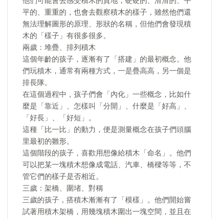
他們可能會去感受積木的質地，硬硬的、滑滑的、平
平的、重重的，也會去觀察積木的樣子，雖然他們還
無法理解圖形的原理、形狀的名稱，但他們會發現積
木的「樣子」有很多很多。
兩歲：堆疊、排列積木
這個年齡的孩子，逐漸有了「搭建」的最初概念。他
們玩積木，通常有兩種方式，一是疊高高，另一個是
排長隊。
在這個過程中，孩子們會「內化」一些概念，比如什
麼是「靠近」、怎樣叫「分開」、什麼是「好高」、
「好長」、「好短」。
這種「比一比」的動力，便是測量概念在孩子們頭腦
里最初的雛形。
這個階段的孩子，喜歡用想像給積木「命名」。他們
可以把某一塊積木想像成電話、汽車、橋樑等等，不
管它們的樣子是否相近。
三歲：架橋、圍堵、對稱
三歲的孩子，搭積木漸漸有了「模樣」。他們開始嘗
試著用積木架橋，用幾塊積木圍出一塊空間，並且在