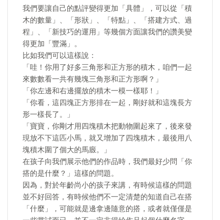
我們要讓自己的點評變得更加「具體」，可以從「積
木的數量」、「形狀」、「特點」、「搭建方式、過
程」、「新技巧的運用」等幾個方面讓我們的讚美變
得更加「豐滿」。
比如我們可以這樣說：
「哇！你用了好多三角形和正方形的積木，咱們一起
來數數看一共有幾塊三角形和正方形啊？」
「你左邊和右邊擺放的積木一模一樣耶！」
「你看，這四塊正方形排在一起，剛好就和這塊長方
形一樣長了。」
「寶寶，你剛才用四塊積木把動物圍起來了，後來發
現放不下這匹小馬，就又增加了四塊積木，最後用八
塊積木圍了個大的馬廄。」
在孩子向我們展示他們的作品時，我們最好少問「你
搭的是什麼？」這樣的問題。
因為，對於年齡尚小的孩子來講，有時候這樣的問題
並不好回答，有時候他們不一定清楚的知道自己在搭
「什麼」，可能就是邊拿邊隨意的搭，或者就僅僅是