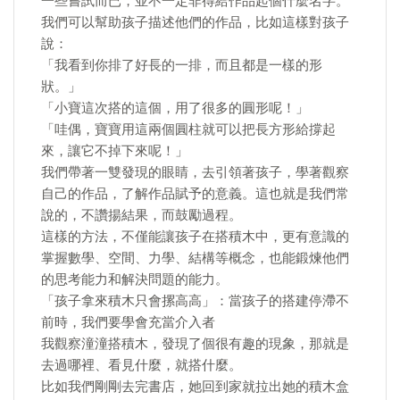
一些嘗試而已，並不一定非得給作品起個什麼名字。
我們可以幫助孩子描述他們的作品，比如這樣對孩子
說：
「我看到你排了好長的一排，而且都是一樣的形
狀。」
「小寶這次搭的這個，用了很多的圓形呢！」
「哇偶，寶寶用這兩個圓柱就可以把長方形給撐起
來，讓它不掉下來呢！」
我們帶著一雙發現的眼睛，去引領著孩子，學著觀察
自己的作品，了解作品賦予的意義。這也就是我們常
說的，不讚揚結果，而鼓勵過程。
這樣的方法，不僅能讓孩子在搭積木中，更有意識的
掌握數學、空間、力學、結構等概念，也能鍛煉他們
的思考能力和解決問題的能力。
「孩子拿來積木只會摞高高」：當孩子的搭建停滯不
前時，我們要學會充當介入者
我觀察潼潼搭積木，發現了個很有趣的現象，那就是
去過哪裡、看見什麼，就搭什麼。
比如我們剛剛去完書店，她回到家就拉出她的積木盒