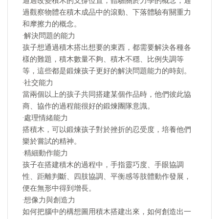
通過改變積木的支撐位置，體驗關於力學的概念；通
過觀察物體在積木成品中的滾動、下落體驗有關重力
和摩擦力的概念。
·解決問題的能力
孩子想通過積木搭出想要的東西，都需要解決各種各
樣的難題，積木數量不夠、積木不穩、比例失調等
等，這些都是鍛煉孩子更好的解決問題能力的時刻。
·社交能力
當兩個以上的孩子共同搭建某個作品時，他們彼此協
商、協作的過程能很好的鍛煉團隊意識。
·處理情緒能力
搭積木，可以鍛煉孩子對於挫折的忍受度，培養他們
樂於嘗試的精神。
·精細動作能力
孩子在搭建積木的過程中，手指靈巧度、手眼協調
性、距離判斷、四肢協調、平衡感等肢體動作發展，
便在無形中得到增長。
·想像力與創造力
如何把腦中的構想圖用積木搭建出來，如何創造出一