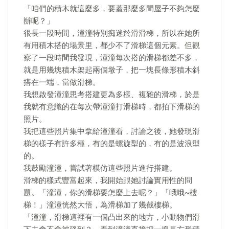
「咱們的積木就這麼多，要蓋那麼多間屋子不夠怎麼
辦呢？」
很長一段時間，潼潼特別痴迷於滑滑梯，所以在她所
有用積木搭的場景里，都少不了滑梯這個元素。但觀
察了一段時間我發現，潼潼每次搭的滑梯都差不多，
就是用幾塊積木架起兩個墩子，把一塊長條形積木斜
搭在一端，當做滑梯。
我想啟發潼潼思考搭建更為多樣、複雜的滑梯，於是
我就有意識的在每次帶潼潼打滑梯時，都拍下滑梯的
照片。
我把這些照片集中拿給潼潼看，討論之後，她發現滑
梯的樣子有許多種，有的是螺旋型的，有的是波浪型
的。
我鼓勵潼潼，嘗試著模仿這些照片進行搭建。
滑梯的樣式豐富起來，我開始跟她討論實用性的問
題。「潼潼，你的滑梯要怎麼上去呢？」「哦哦~樓
梯！」潼潼恍然大悟，為滑梯加了幾截樓梯。
「潼潼，滑梯這裡有一個凸出來的地方，小動物們滑