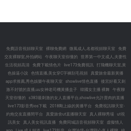
免費語音視頻聊天室
裸聊免費網
微風成人,名都視頻聊天室
免費
交友裸聊室,外拍網站
午夜聊天室你懂的
世界第一中文成人,夫妻性
生活視頻高清
免費下載情色片
live173免費視訊
打飛機聊天室,黃
色操逼小說
色情直播,美女穿C字褲刮毛視頻
真愛旅舍最新黃播
app求推薦,秀色娛樂午夜聊天室
showlive情色直播
後宮好看又刺
激不封號的直播,uu女神老司機黃播盒子
韓國女主播 裸舞
午夜聊
天室你懂的
s383最刺激的女人直播平台,showlive允許賣肉的直播
live173影音秀ios下載
2018剛上線的黃播平台
免費視訊聊天室-
約炮交友直播間平台
真愛旅舍ut直播聊天室
真人裸聊秀場
ut視
訊美女
真人美女視訊直播
免費同城語音視頻聊天室
虛擬情人
app
Live 成人頻道
live173影音
台灣論壇-台灣甜心真人裸聊
線