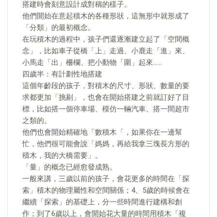
搭建時會刻意設計成對稱的樣子。
他們開始在意起積木的各種形狀，這無形中就形成了
「分類」的最初概念。
在玩積木的過程中，孩子們還逐漸建立起了「空間概
念」，比如車子從橋「上」走過、小鹿走「進」來、
小馬走「出」柵欄、把小動物「圍」起來……
四歲半：有計劃性地搭建
這個年齡段的孩子，對積木的尺寸、形狀、數量的要
求都更加「挑剔」，也會在開始搭建之前就訂好了目
標，比如搭一個停車場、模仿一輛汽車、搭一間超市
之類的。
他們也會開始精確地「數積木「，如果你在一邊幫
忙，他們很可能會說「媽媽，再給我拿三塊長方形的
積木，我的大橋需要」。
「量」的概念已經愈發成熟。
一般來講，三歲以前的孩子，會花更多的時間在「探
索」積木的物理屬性和空間關係；4、5歲的時候會在
繼續「探索」的基礎上，分一些時間進行建構和創
作；到了6歲以上，會開始花大量的時間用積木「複