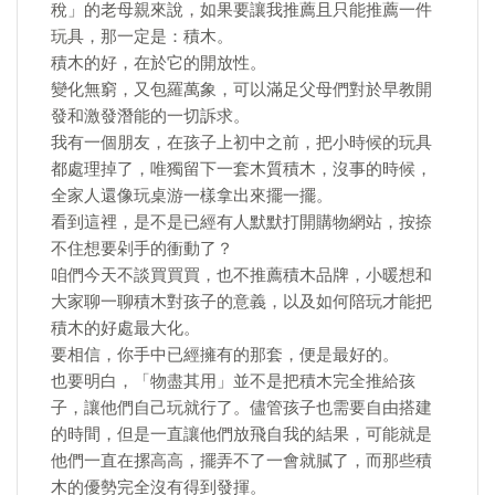
稅」的老母親來說，如果要讓我推薦且只能推薦一件
玩具，那一定是：積木。
積木的好，在於它的開放性。
變化無窮，又包羅萬象，可以滿足父母們對於早教開
發和激發潛能的一切訴求。
我有一個朋友，在孩子上初中之前，把小時候的玩具
都處理掉了，唯獨留下一套木質積木，沒事的時候，
全家人還像玩桌游一樣拿出來擺一擺。
看到這裡，是不是已經有人默默打開購物網站，按捺
不住想要剁手的衝動了？
咱們今天不談買買買，也不推薦積木品牌，小暖想和
大家聊一聊積木對孩子的意義，以及如何陪玩才能把
積木的好處最大化。
要相信，你手中已經擁有的那套，便是最好的。
也要明白，「物盡其用」並不是把積木完全推給孩
子，讓他們自己玩就行了。儘管孩子也需要自由搭建
的時間，但是一直讓他們放飛自我的結果，可能就是
他們一直在摞高高，擺弄不了一會就膩了，而那些積
木的優勢完全沒有得到發揮。