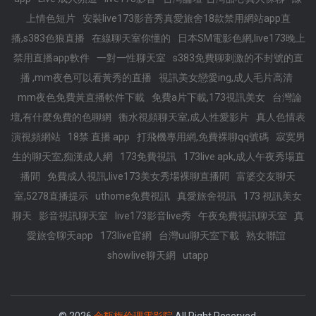
上情色短片
安裝live173影音秀真愛旅舍18款禁用網站app直
播,s383色狼直播
在線聊天室你懂的
日本SM電影色網,live173晚上
禁用直播app軟件
一對一性聊天室
s383免費聊刺激的不封號的直
播 ,mm夜色可以看黃秀的直播
視訊美女戀愛ing,成人毛片高清
mm夜色免費黃直播軟件下載
免費a片下載,173視訊美女
台灣論
壇,有什麼免費的色聊網
衡水視頻聊天室,成人性愛影片
真人色情表
演視頻網站
18禁 直播 app
打飛機專用網,免費裸聊qq號碼
寂寞男
生的聊天室,痴漢成人網
173免費視訊
173live apk,成人午夜秀場直
播間
免費成人視訊,live173美女秀場裸聊直播間
富婆交友聊天
室,5278直播提示
uthome免費視訊
真愛旅舍視訊
173 視訊美女
聊天
影音視訊聊天室
live173影音live秀
午夜免費視訊聊天室
真
愛旅舍聊天app
173live官網
台灣uu聊天室下載
熟女聯誼
showlive聊天網
utapp