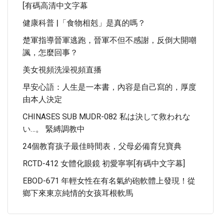
[有碼高清中文字幕
健康科普 |「食物相剋」是真的嗎？
楚軍指導晉軍逃跑，晉軍不但不感謝，反倒大開嘲
諷，怎麼回事？
美女視頻洗澡視頻直播
早安心語：人生是一本書，內容是自己寫的，厚度
由本人決定
CHINASES SUB MUDR-082 私は決して救われな
い…。 緊縛調教中
24個教育孩子最佳時間表，父母必備育兒寶典
RCTD-412 女體化眼鏡 初愛寧寧[有碼中文字幕]
EBOD-671 年輕女性在有名氣約砲軟體上發現！從
鄉下來東京純情的女孩耳根軟馬