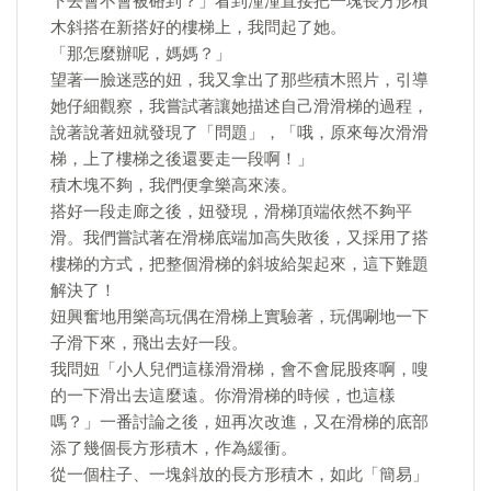
下去會不會被硌到？」看到潼潼直接把一塊長方形積
木斜搭在新搭好的樓梯上，我問起了她。
「那怎麼辦呢，媽媽？」
望著一臉迷惑的妞，我又拿出了那些積木照片，引導
她仔細觀察，我嘗試著讓她描述自己滑滑梯的過程，
說著說著妞就發現了「問題」，「哦，原來每次滑滑
梯，上了樓梯之後還要走一段啊！」
積木塊不夠，我們便拿樂高來湊。
搭好一段走廊之後，妞發現，滑梯頂端依然不夠平
滑。我們嘗試著在滑梯底端加高失敗後，又採用了搭
樓梯的方式，把整個滑梯的斜坡給架起來，這下難題
解決了！
妞興奮地用樂高玩偶在滑梯上實驗著，玩偶唰地一下
子滑下來，飛出去好一段。
我問妞「小人兒們這樣滑滑梯，會不會屁股疼啊，嗖
的一下滑出去這麼遠。你滑滑梯的時候，也這樣
嗎？」一番討論之後，妞再次改進，又在滑梯的底部
添了幾個長方形積木，作為緩衝。
從一個柱子、一塊斜放的長方形積木，如此「簡易」