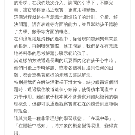
的滑梯，在我們幾次介入、詢問的引導下，不斷完
善，讓它變得更貼近現實，更實用和精緻。
這個過程就是在有意識地鍛煉孩子的計劃、分析、解
決問題、語言表達等方面的能力，並且幫助孩子體驗
了力學、數學等方面的概念。
在和潼潼搭建滑梯的過程中，從發現問題到聚焦問題
的根源，再到聯繫實際、修正問題，我們是在有意識
地將科學的思考解題步驟示範給孩子。
當這樣的方法通過長期的玩耍而內化在孩子心中時，
他們日後上學時解題、或者各個科目遇到任何的困
難，都會遵循著這樣的步驟去嘗試解決。
特別是我們在解決溜滑梯下滑太快，缺少緩衝這個問
題時，通過擋住坡道這個小細節，使得積木間產生了
力學作用。雖然孩子根本就不會覺察到如此複雜的物
理概念，但卻可以通過觀察實實在在的感受到這種物
理現象。
這其實是一種非常理想的學習狀態，「在玩中學」、
「在體驗中感知」，將抽象的概念變得易懂、變得實
用。