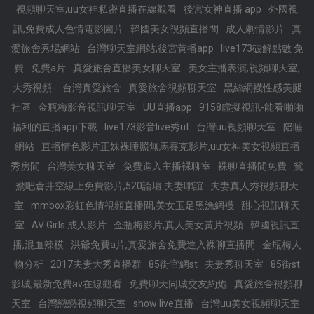
視頻聊天室,uu女神私密直播在線觀看
後宮女神直播 app
外國視
訊,免費成人色情電影圖片
韓國美女視頻直播間
成人劇情影片
真
愛旅舍秀場網站
台灣聊天室網站,後宮黃播app
live173破解點數 免
費
免費a片
真愛旅舍直播美女聊天室
美女主播表演,視頻聊天室,
大秀視頻-
台灣真愛旅舍
真愛旅舍視頻聊天室
黑絲網襪性感美腿
社區
金瓶梅影音視訊聊天室
UU直播app
9158虛擬視訊-能看啪啪
福利的直播app下載
live173影音live秀ut
台灣uu視頻聊天室
陪睡
網站
直播情色影片正妹裸睡照無馬賽克影片,uu女神美女視頻直播
秀房間
台灣美女聊天室
免費進入主播裸聊室
裸聊直播間免費
鴛
鴦吧倉井空線上免費影片,520論壇 夫妻聯誼
夫妻真人秀視頻聊天
室
mmbox彩虹色情視頻直播間,美女玉足黑漁網襪
甜心視訊聊天
室
AV Girls 成人影片
金瓶梅影片,真人美女黃片視頻
韓國視訊直
播,混血辣模
洪爺免費a片,真愛旅舍免費進入裸聊直播間
金瓶梅人
物分析
2017夫妻大秀直播群
85街官網st
夫妻秀聊天室
85街st
影城,最新免費av在線觀看
免費聊天同城交友約炮
真愛旅舍視頻聊
天室
台灣戀戀視頻聊天室
show live直播
台灣uu美女視頻聊天室