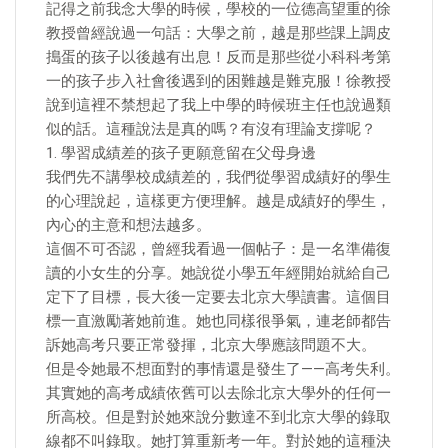
記得之前我念大學的時候，學校的一位德高望重的徐
教授曾經說過一句話：大學之前，越是那些課上調皮
搗蛋的孩子以後越有出息！反而是那些從小科科考第
一的孩子步入社會後遇到的困難越是難克服！徐教授
說到這裡不禁想起了我上中學的時候班主任也說過類
似的話。這種說法是真的嗎？有沒有理論支撐呢？
1. 學習成績差的孩子更願意留在父母身邊
我們先不講學校成績差的，我們從學習成績好的學生
的心理說起，這樣更方便理解。越是成績好的學生，
內心的主意和想法越多。
這個不可否認，曾經我看過一個帖子：是一名準備復
讀的小女生的分享。她說從小學五年經開始就給自己
定下了目標，長大後一定要去北京大學讀書。這個目
標一直激勵著她前進。她也同樣很爭氣，連老師都告
訴她高考只要正常發揮，北京大學應該問題不大。
但是令她最不想面對的事情還是發生了——高考失利。
其實她的高考成績依舊可以去除北京大學外的任何一
所高校。但是對於她來說分數達不到北京大學的錄取
線都不叫錄取。她打算重新考一年。對於她的這種決