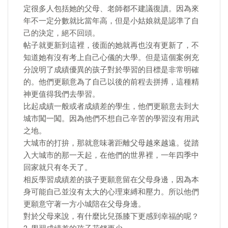
定很多人包括她的父母、老師都不建議復讀。因為來
年不一定分數就比當年高，但是小姑娘就是認準了自
己的決定，絕不回頭。
帖子就更新到這裡，後面的她就再也沒有更新了，不
知道她有沒有考上自己心儀的大學。但是這個案例充
分說明了成績優異的孩子對於學習的目標是非常明確
的。他們更願意為了自己以後的前程去拼搏，這種精
神更值得我們去學習。
比起成績一般或者成績差的學生，他們更願意去到大
城市闖一闖。因為他們不想自己辛苦的學習沒有用武
之地。
大城市的打拚，那就意味著距離父母越來越遠。從踏
入大城市的那一天起，在他們的世界裡，一年四季中
回家就只有冬天了。
相反學習成績差的孩子更願意留在父母身邊，因為本
身可能自己並沒有太大的心理束縛和壓力。所以他們
更願意守著一方小城陪在父母身邊。
對於父母來說，有什麼比兒孫膝下更感到幸福的呢？