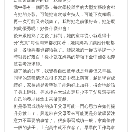
2. 學習成績差的孩子花錢更少
我中學有一個同學，每次學校舉辦的大型文藝晚會都
有她的身影。可能她這次做主持人，可能下次領唱，
再一次可能又去領舞了。我對她之前很好奇，她怎麼
如此優秀呢！好像什麼都會！
後來跟她熟了之後了解到，她的童年從小就過得十
分"充實",每個周末都沒閑著，她媽媽為了讓她什麼都
會，各種興趣班都給報了。聽說她的一節古箏課一小
時就要好幾百！從小就在媽媽的帶領下全中國各地奔
波著考證求師。
聽了她的分享，我覺得自己童年既是無趣但又幸福。
同學的這種情況在很多家庭中都上演著，越是學習成
績好，家長越是希望孩子能夠好上加好，拚命地給孩
子身上砸錢。等以後在大城市定居少不了父母還要將
自己的養老錢拿出來做貢獻。
但是學習成績差的孩子父母可能一門心思放在如何提
升分數上了，興趣班在父母看來可能更是分散學習注
意力不重要的事情了。很多學習成績一般，家庭條件
一般的孩子，上完高中就不在念了。早早的工作為家