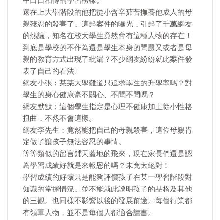
中口口相傳的學習榜樣。
還在上大學階段的他把從小含辛茹苦撫養他成人的母
親殘忍的殺害了。這起案件的曝光，引起了千萬網友
的熱議，知名在校大學生竟然會有這種人物的存在！
到底是學校的不作為還是學生本身的問題又或者是母
親的教育方式出現了紕漏？不少網友紛紛就此案件發
表了自己的看法:
網友小張：某某大學難道只追求學生的升學率嗎？對
學生的身心健康毫不關心、不聞不問嗎？
網友默默：這個學生指定是心理不健康加上從小性格
扭曲，不然不會這樣。
網友李先生：竟然能把自己的母親殺害，這位母親肯
定做了讓孩子無法容忍的事情。
等等類似的留言鋪天蓋地的飛來，現在家長們還是認
為學習成績好就是來報恩的嗎？未免太絕對！
學習成績的好壞只是能夠評價孩子在某一學習階段對
知識的掌握情況。並不能就此證明孩子的品格及其他
的三觀。也同樣不影響以後的發展前途。每個行業都
有領軍人物，並不是每個人都適合讀書。