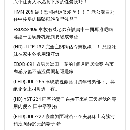
六个让男人不愿意下床的性爱技巧！
HMN-205 疑！想和媽媽做愛嗎！！？ 老公獨自赴
任中接受肉棒堅挺絶倫早洩兒子
FSDSS-408 家教有菜老師在讀書中一面耳邊呢喃
淫語一面玩弄乳頭到要變成笨蛋
(HD) JUFE-232 完全主關獨佔怜奈視線！！ 兄控妹
妹在家中各處用流汗爆
EBOD-891 處男與瀨田一花的1個月同居檔案 有著
肉感身軀不論溫柔開苞還是家
(FHD) JUL-265 浮現蔑視微笑引誘年輕男部下、與
絶倫女上司度過一夜。
(HD) YST-224 同事的妻子在接下來的三天是我的專
用肉便器 田中寧寧[有
(FHD) JUL-227 寢室顏面淋浴～在夫妻床上為髒污
精液陶醉的美顏妻子 希