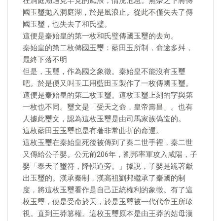
在洞庭湖遇見罕見的風浪，情況危急。無奈之下將傳
國玉璽拋入洞庭湖，於是風浪止。從此不僅失去了傳
國玉璽，也失去了和氏璧。
這便是秦始皇的第一枚和氏璧傳國玉璽的去向。
秦始皇的第二枚傳國玉璽：藍田玉所制，命途多舛，
最終下落不明
但是，玉璽，作為國之象徵。秦始皇不能沒有玉璽
吧。於是便又叫玉工用藍田玉製作了一枚傳國玉璽。
這便是秦始皇的第二枚玉璽。這枚玉璽上刻的字與第
一枚也不同。璽文是「受天之命，皇帝壽昌」。也有
人據此璽文，認為這枚玉璽是由司馬家族偽造的。
這枚藍田玉玉璽也是有著非常曲折的命運。
這枚玉璽在秦始皇死後被傳到了秦二世手裡，秦二世
又傳給公子嬰。公元前206年，劉邦率軍攻入咸陽，子
嬰「奉天子璽符，降軹道旁。」據說，子嬰是跪著獻
出玉璽的。漢承秦制，漢高祖劉邦繼承了秦國的制
度，將這枚玉璽看作是自己正統權利的象徵。有了這
枚玉璽，便是受命於天，於是玉璽被一代代帝王所珍
視。直到王莽篡權。這枚玉璽原本是由王莽的姑母漢