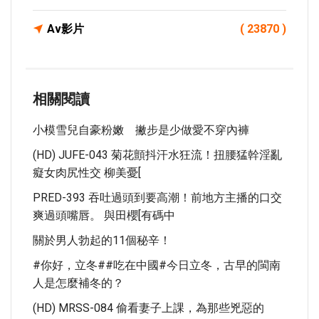
Av影片
( 23870 )
相關閱讀
小模雪兒自豪粉嫩 撇步是少做愛不穿內褲
(HD) JUFE-043 菊花顫抖汗水狂流！扭腰猛幹淫亂
癡女肉尻性交 柳美憂[
PRED-393 吞吐過頭到要高潮！前地方主播的口交
爽過頭嘴唇。 與田櫻[有碼中
關於男人勃起的11個秘辛！
#你好，立冬##吃在中國#今日立冬，古早的閩南
人是怎麼補冬的？
(HD) MRSS-084 偷看妻子上課，為那些兇惡的