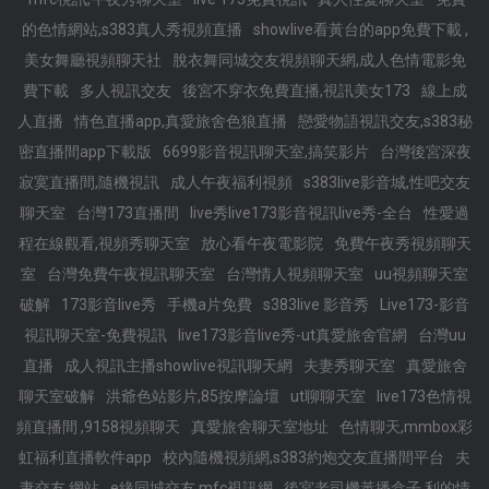
的色情網站,s383真人秀視頻直播
showlive看黃台的app免費下載 ,
美女舞廳視頻聊天社
脫衣舞同城交友視頻聊天網,成人色情電影免
費下載
多人視訊交友
後宮不穿衣免費直播,視訊美女173
線上成
人直播
情色直播app,真愛旅舍色狼直播
戀愛物語視訊交友,s383秘
密直播間app下載版
6699影音視訊聊天室,搞笑影片
台灣後宮深夜
寂寞直播間,隨機視訊
成人午夜福利視頻
s383live影音城,性吧交友
聊天室
台灣173直播間
live秀live173影音視訊live秀-全台
性愛過
程在線觀看,視頻秀聊天室
放心看午夜電影院
免費午夜秀視頻聊天
室
台灣免費午夜視訊聊天室
台灣情人視頻聊天室
uu視頻聊天室
破解
173影音live秀
手機a片免費
s383live 影音秀
Live173-影音
視訊聊天室-免費視訊
live173影音live秀-ut真愛旅舍官網
台灣uu
直播
成人視訊主播showlive視訊聊天網
夫妻秀聊天室
真愛旅舍
聊天室破解
洪爺色站影片,85按摩論壇
ut聊聊天室
live173色情視
頻直播間 ,9158視頻聊天
真愛旅舍聊天室地址
色情聊天,mmbox彩
虹福利直播軟件app
校內隨機視頻網,s383約炮交友直播間平台
夫
妻交友 網站
e緣同城交友,mfc視訊網
後宮老司機黃播盒子,利的情