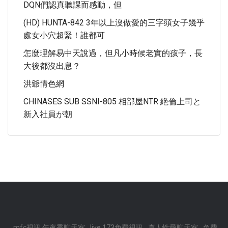
DQN們認真聽課而感動，但
(HD) HUNTA-842 3年以上沒做愛的三字頭女子幾乎
處女小穴超緊！誰都可
怎麼理解易中天說過，但凡小時候老實的孩子，長
大後都沒出息？
洪爺情色網
CHINASES SUB SSNI-805 相部屋NTR 絶倫上司と
新入社員が朝
mfc視訊,午夜秀聊天室
live 173免費視訊
真人性愛聊天室
免費