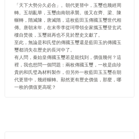
「天下大勢分久必合」。朝代更替中，玉璽也幾經周
轉。五胡亂華，玉璽由南朝承襲。後又在齊、梁、陳
輾轉，隋滅陳，唐滅隋，這枚藍田玉傳國玉璽世代相
傳。唐朝末年，在末帝李從珂帶領全家攜玉璽登玄武
樓自焚後，玉璽就再也不見於歷史文獻了。
至此，無論是和氏璧的傳國玉璽還是藍田玉的傳國玉
璽都消失在歷史的長河中了。
有人問，秦始皇傳國玉璽若是能找到，價值幾何？這
裡，我也想問一個問題：兩枚傳國玉璽，一枚是由珍
貴的和氏璧為材料製作，但另外一枚藍田玉玉璽在朝
代更替中，幾經輾轉。顯然更有歷史價值，那麼，哪
一枚的價值更高呢？