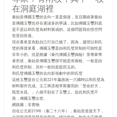
在洞庭湖裡
秦始皇傳國玉璽的去向一直是個迷，並且圍繞著秦始
皇傳國玉璽也存在著諸多的爭議，比如傳國玉璽到底
是不是以和氏璧為材料製成的。這個問題我在悟空問
答里回答過。
現在看來是有點自己打自己臉了。因為，儘管以和氏
璧的厚度來看，傳國玉璽是由和氏璧所制的可能性是
非常小的。但是根據《秦代傳國玉璽揭秘》里專家學
者所述，秦始皇傳國玉璽很可能是有兩枚。一枚是由
和氏璧所制，另外一枚則是藍田玉的。
和氏璧傳國玉璽的去向影視劇中的和氏璧
這枚玉璽是在公元前221年嬴政統一六國時以和氏璧為
材料製作完成。玉工將丞相李斯書寫的「受命於天，
既受永昌。」八個字刻在了玉璽上。從此和氏璧不
再，傳國玉璽出世。
網路圖，非實物
但在公元前219年（秦二十八年），秦始皇巡遊天下，