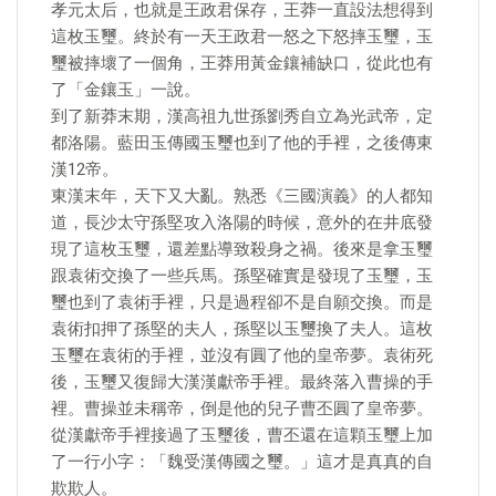
孝元太后，也就是王政君保存，王莽一直設法想得到
這枚玉璽。終於有一天王政君一怒之下怒摔玉璽，玉
璽被摔壞了一個角，王莽用黃金鑲補缺口，從此也有
了「金鑲玉」一說。
到了新莽末期，漢高祖九世孫劉秀自立為光武帝，定
都洛陽。藍田玉傳國玉璽也到了他的手裡，之後傳東
漢12帝。
東漢末年，天下又大亂。熟悉《三國演義》的人都知
道，長沙太守孫堅攻入洛陽的時候，意外的在井底發
現了這枚玉璽，還差點導致殺身之禍。後來是拿玉璽
跟袁術交換了一些兵馬。孫堅確實是發現了玉璽，玉
璽也到了袁術手裡，只是過程卻不是自願交換。而是
袁術扣押了孫堅的夫人，孫堅以玉璽換了夫人。這枚
玉璽在袁術的手裡，並沒有圓了他的皇帝夢。袁術死
後，玉璽又復歸大漢漢獻帝手裡。最終落入曹操的手
裡。曹操並未稱帝，倒是他的兒子曹丕圓了皇帝夢。
從漢獻帝手裡接過了玉璽後，曹丕還在這顆玉璽上加
了一行小字：「魏受漢傳國之璽。」這才是真真的自
欺欺人。