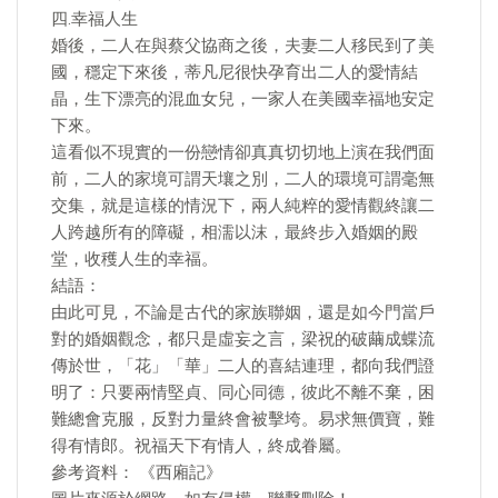
四.幸福人生
婚後，二人在與蔡父協商之後，夫妻二人移民到了美
國，穩定下來後，蒂凡尼很快孕育出二人的愛情結
晶，生下漂亮的混血女兒，一家人在美國幸福地安定
下來。
這看似不現實的一份戀情卻真真切切地上演在我們面
前，二人的家境可謂天壤之別，二人的環境可謂毫無
交集，就是這樣的情況下，兩人純粹的愛情觀終讓二
人跨越所有的障礙，相濡以沫，最終步入婚姻的殿
堂，收穫人生的幸福。
結語：
由此可見，不論是古代的家族聯姻，還是如今門當戶
對的婚姻觀念，都只是虛妄之言，梁祝的破繭成蝶流
傳於世，「花」「華」二人的喜結連理，都向我們證
明了：只要兩情堅貞、同心同德，彼此不離不棄，困
難總會克服，反對力量終會被擊垮。易求無價寶，難
得有情郎。祝福天下有情人，終成眷屬。
參考資料： 《西廂記》