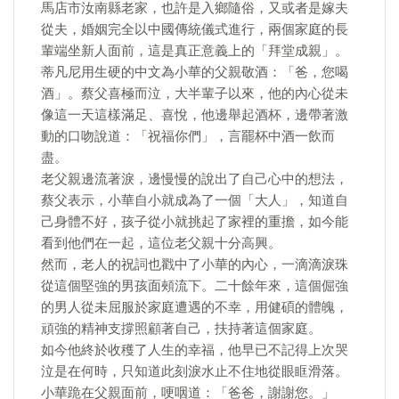
馬店市汝南縣老家，也許是入鄉隨俗，又或者是嫁夫
從夫，婚姻完全以中國傳統儀式進行，兩個家庭的長
輩端坐新人面前，這是真正意義上的「拜堂成親」。
蒂凡尼用生硬的中文為小華的父親敬酒：「爸，您喝
酒」。蔡父喜極而泣，大半輩子以來，他的內心從未
像這一天這樣滿足、喜悅，他邊舉起酒杯，邊帶著激
動的口吻說道：「祝福你們」，言罷杯中酒一飲而
盡。
老父親邊流著淚，邊慢慢的說出了自己心中的想法，
蔡父表示，小華自小就成為了一個「大人」，知道自
己身體不好，孩子從小就挑起了家裡的重擔，如今能
看到他們在一起，這位老父親十分高興。
然而，老人的祝詞也戳中了小華的內心，一滴滴淚珠
從這個堅強的男孩面頰流下。二十餘年來，這個倔強
的男人從未屈服於家庭遭遇的不幸，用健碩的體魄，
頑強的精神支撐照顧著自己，扶持著這個家庭。
如今他終於收穫了人生的幸福，他早已不記得上次哭
泣是在何時，只知道此刻淚水止不住地從眼眶滑落。
小華跪在父親面前，哽咽道：「爸爸，謝謝您。」