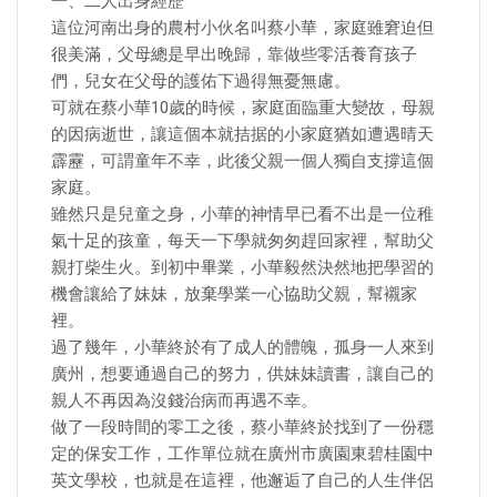
一、二人出身經歷
這位河南出身的農村小伙名叫蔡小華，家庭雖窘迫但
很美滿，父母總是早出晚歸，靠做些零活養育孩子
們，兒女在父母的護佑下過得無憂無慮。
可就在蔡小華10歲的時候，家庭面臨重大變故，母親
的因病逝世，讓這個本就拮据的小家庭猶如遭遇晴天
霹靂，可謂童年不幸，此後父親一個人獨自支撐這個
家庭。
雖然只是兒童之身，小華的神情早已看不出是一位稚
氣十足的孩童，每天一下學就匆匆趕回家裡，幫助父
親打柴生火。到初中畢業，小華毅然決然地把學習的
機會讓給了妹妹，放棄學業一心協助父親，幫襯家
裡。
過了幾年，小華終於有了成人的體魄，孤身一人來到
廣州，想要通過自己的努力，供妹妹讀書，讓自己的
親人不再因為沒錢治病而再遇不幸。
做了一段時間的零工之後，蔡小華終於找到了一份穩
定的保安工作，工作單位就在廣州市廣園東碧桂園中
英文學校，也就是在這裡，他邂逅了自己的人生伴侶