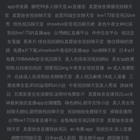
app求推薦
樂吧99多人聊天室,av直播室
真愛旅舍裸播視頻聊天
室
真愛旅舍視頻聊天室
寂寞同城交友聊天室
live173影音視訊live
秀
情色視訊聊天室
showlive影音視訊聊天網
夜色午夜女神社區
類似live173的直播app
台灣網紅直播平台
伴伴交友平台
視訊交
友電腦
看黃片-情色視頻網站真愛旅舍視頻聊天室
微信裸聊的號
碼
免費a片下載,showlive午夜福利直播app
luo聊聊天室
日本a片
免費,104MeMe影音視訊聊天
真人色情表演視頻網站
美女qq收費
視聊,自拍偷拍視頻
戀愛視訊ing,午夜美女視頻直播
av 成人免費影
片
在線成人高清視頻,色聊聊天室
真人視訊麻將,18成.人漫畫
三
重按摩全套,85街論壇85st小說
午夜視頻聊天室真人秀場
撩妺情
話
百萬富婆交友俱樂部,波斯特免費影片
真愛旅舍直播視訊,uu女
神最刺激的直播app全國獵豔
聊色網站,都市言情小說
真人美女視
頻聊天網站,愛吧聊視頻聊天室
視頻啪啪免費聊天室
裸聊直播間
台灣live173深夜直播平台
金瓶梅影音視訊聊天室
真愛旅舍直播
聊天室
真愛旅舍直播辣妹視訊
av 免費 app
視頻交友 床上直播
網際空間聊天室
日本av成人影院
匿名聊天app
網頁聊天室