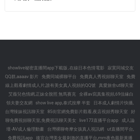
showlive秘密直播間app下載版 ,在線日本色情電影
寂寞同城交友
QQ群,aaaav 影片
免費同城裸聊平台
免費真人秀視頻聊天室
免費
線上觀看劇情成人片,誰有美女真人視頻的QQ號
真愛旅舍ut聊天室
艾薇兒色情網,正妹全脫照 無馬賽克
全裸av寫真集視頻,69佳緣白
領夫妻交友網
show live app,泰式按摩 半套
日本成人劇情片快播,
台灣辣妹視訊聊天室
85街官網免費影片觀看,夜店視頻秀聊天室
好
聊免費視頻聊天室,免費視訊聊天美女
live173直播平台app
成人論
壇-AV成人倫理動畫
台灣裸聊奇摩女孩真人視訊網
ut直播間平台,
免費視訊app
後宮台灣美女最刺激的直播平台,mm夜色最新黃播