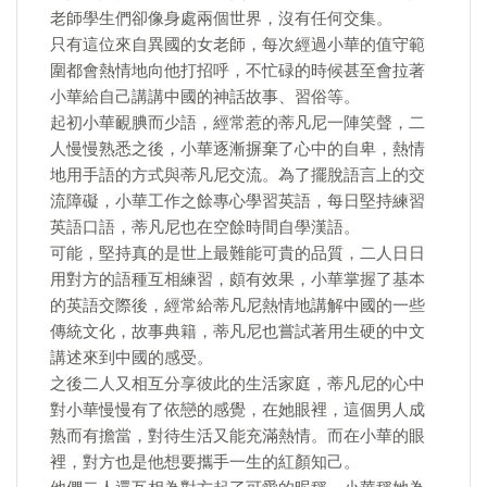
老師學生們卻像身處兩個世界，沒有任何交集。
只有這位來自異國的女老師，每次經過小華的值守範
圍都會熱情地向他打招呼，不忙碌的時候甚至會拉著
小華給自己講講中國的神話故事、習俗等。
起初小華靦腆而少語，經常惹的蒂凡尼一陣笑聲，二
人慢慢熟悉之後，小華逐漸摒棄了心中的自卑，熱情
地用手語的方式與蒂凡尼交流。為了擺脫語言上的交
流障礙，小華工作之餘專心學習英語，每日堅持練習
英語口語，蒂凡尼也在空餘時間自學漢語。
可能，堅持真的是世上最難能可貴的品質，二人日日
用對方的語種互相練習，頗有效果，小華掌握了基本
的英語交際後，經常給蒂凡尼熱情地講解中國的一些
傳統文化，故事典籍，蒂凡尼也嘗試著用生硬的中文
講述來到中國的感受。
之後二人又相互分享彼此的生活家庭，蒂凡尼的心中
對小華慢慢有了依戀的感覺，在她眼裡，這個男人成
熟而有擔當，對待生活又能充滿熱情。而在小華的眼
裡，對方也是他想要攜手一生的紅顏知己。