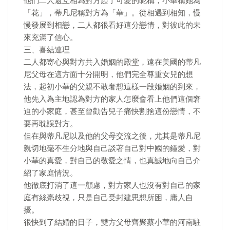
他們二人還互相為對方起了可愛的昵稱，小華稱她為
「花」，蒂凡尼稱對方為「華」。從相遇到相知，慢
慢發展到相戀，二人都很看好這分戀情，對彼此的未
來充滿了信心。
三、喜結連理
二人都寄心與對方共入婚姻的殿堂，遠在美國的蒂凡
尼父母在這方面十分開明，他們完全尊重女兒的想
法，起初小華的父親不敢奢想這樣一段婚姻的到來，
他先入為主地認為對方的家人怎麼會看上他們這個窘
迫的小家庭，甚至曾勸告兒子痛快割捨這份戀情，不
要再耽誤對方。
但在與蒂凡尼以及他的父母交流之後，尤其是蒂凡尼
親切地毫不生分地與自己談著自己對中國的鐘愛，對
小華的真愛，對自己的敬愛之情，也真誠地向自己介
紹了家庭情況。
他徹底打消了這一顧慮，對方家人也沒有對自己的家
庭有絲毫歧視，只是自己受封建思想所困，庸人自
擾。
很快到了結婚的日子，雙方父母齊聚蔡小華的河南駐