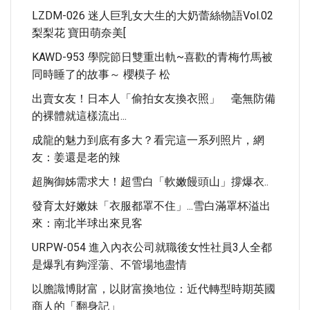
LZDM-026 迷人巨乳女大生的大奶蕾絲物語vol.02
梨梨花 寶田萌奈美[
KAWD-953 學院節日雙重出軌~喜歡的青梅竹馬被
同時睡了的故事～ 櫻模子 松
出賣女友！日本人「偷拍女友換衣照」 毫無防備
的裸體就這樣流出...
成龍的魅力到底有多大？看完這一系列照片，網
友：姜還是老的辣
超胸御姊需求大！超雪白「軟嫩饅頭山」撐爆衣..
發育太好嫩妹「衣服都罩不住」...雪白滿罩杯溢出
來：南北半球出來見客
URPW-054 進入內衣公司就職後女性社員3人全都
是爆乳有夠淫蕩、不管場地盡情
以膽識博財富，以財富換地位：近代轉型時期英國
商人的「翻身記」