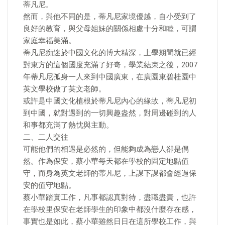
蒂凡尼。
然而，與他不同的是，蒂凡尼家境優越，自小受到了
良好的教育，與父母姐妹的關係相處十分和睦，可謂
家庭幸福美滿。
蒂凡尼痴迷於中國文化的博大精深，上學期間就已經
對東方的這個國度充滿了好奇，學業結束之後，2007
年蒂凡尼孤身一人來到中國廣東，在廣園東碧桂園中
英文學校做了英文老師。
或許是中國文化植根於蒂凡尼內心的緣故，蒂凡尼初
到中國，就對遇到的一切興趣盎然，對周邊碰到的人
和事都充滿了熱忱與主動。
二、二人交往
可能他們的相遇是必然的，但能夠成為戀人卻是偶
然。作為保安，蔡小華每天都在學校的固定地點值
守，而身為英文老師的蒂凡尼，上課下課都會經過保
安的值守地點。
蔡小華踏實工作，凡事都認真對待，盡職盡責，也許
在學校里保安在老師學生的印象中都沒什麼存在感，
事實也是如此，蔡小華雖然日日在這所學校工作，與