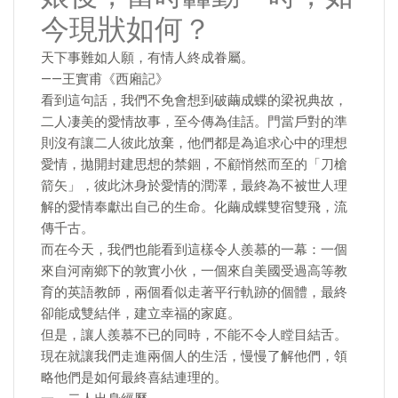
今現狀如何？
天下事難如人願，有情人終成眷屬。
——王實甫《西廂記》
看到這句話，我們不免會想到破繭成蝶的梁祝典故，
二人凄美的愛情故事，至今傳為佳話。門當戶對的準
則沒有讓二人彼此放棄，他們都是為追求心中的理想
愛情，拋開封建思想的禁錮，不顧悄然而至的「刀槍
箭矢」，彼此沐身於愛情的潤澤，最終為不被世人理
解的愛情奉獻出自己的生命。化繭成蝶雙宿雙飛，流
傳千古。
而在今天，我們也能看到這樣令人羨慕的一幕：一個
來自河南鄉下的敦實小伙，一個來自美國受過高等教
育的英語教師，兩個看似走著平行軌跡的個體，最終
卻能成雙結伴，建立幸福的家庭。
但是，讓人羨慕不已的同時，不能不令人瞠目結舌。
現在就讓我們走進兩個人的生活，慢慢了解他們，領
略他們是如何最終喜結連理的。