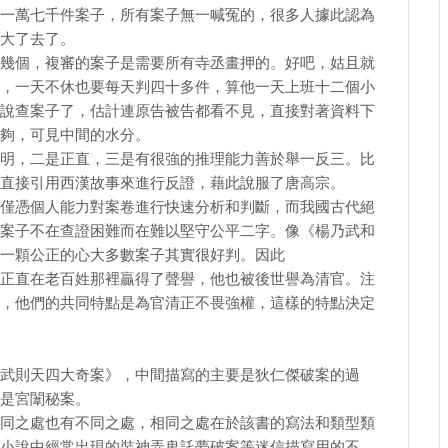
一萬七千件案子，所有案子無一喊冤的，很多人據此認為
大了去了。
幾個，複審的案子是需要所有寺丞畫押的。好吧，姑且就
，一天不休也要每天判四十多件，算他一天上班十二個小
說查案子了，估計連原告被告都看不見，直接對著資料下
夠，可見中間的水分。
明，二是正直，三是有很強的推理能力善於舉一反三。比
直接引用西漢故事來進行反證，藉此說服了唐高宗。
僅憑個人能力對案卷進行快速分析和判斷，而我國古代絕
案子不在查證困難而在難以堅守公平二字。像《楊乃武和
一顆公正的心大多數案子其實很好判。因此
正直在老百姓那裡贏得了聲譽，他也被後世譽為清官。注
，他們的共同特點是為官清正不畏強權，這樣的特點決定
武則天四大奇案》，中間描寫的主要是狄仁傑破案的過
是宮闈秘案。
同之處也有不同之處，相同之處在於該書的寫法和類型類
小說中經常出現的裝神弄鬼託夢破案等迷信描寫用的不