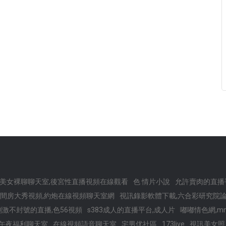
美女裸聊聊天室,後宮性直播視頻在線觀看
色 情片小說
允許賣肉的直播
間房大秀視頻,約炮在線視頻聊天室網
視訊錄影軟體下載,六合彩研究院
又刺激不封號的直播,色56視頻
s383成人的直播平台,成人片
嘟嘟情色網,
午夜福利聊天室
在線視頻語音聊天室
宅男优社區
173live
視訊美女照