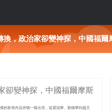
轉換，政治家卻變神探，中國福爾
家卻變神探，中國福爾摩斯
傑的影視作品井噴一樣出現，從梁冠華、劉德華到趙又