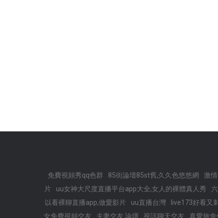
免費視頻秀qq色群
85街論壇85st舊,久久色悠悠網
激情
片
uu女神大尺度直播平台app大全,女人的裸體真人秀
六
以看裸聊直播app,做愛影片
uu直播台灣
live173好看
女免費視頻交友
夫妻交友 論壇
視訊聊天交友
真愛旅舍