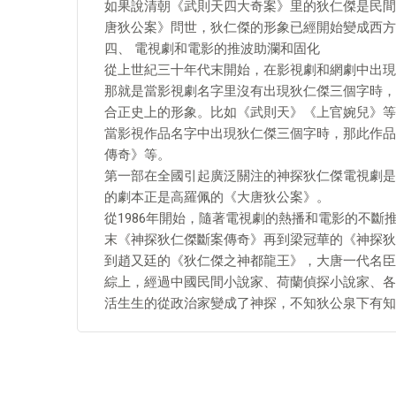
如果說清朝《武則天四大奇案》里的狄仁傑是民間
唐狄公案》問世，狄仁傑的形象已經開始變成西方
四、 電視劇和電影的推波助瀾和固化
從上世紀三十年代末開始，在影視劇和網劇中出現
那就是當影視劇名字里沒有出現狄仁傑三個字時，
合正史上的形象。比如《武則天》《上官婉兒》等
當影視作品名字中出現狄仁傑三個字時，那此作品
傳奇》等。
第一部在全國引起廣泛關注的神探狄仁傑電視劇是
的劇本正是高羅佩的《大唐狄公案》。
從1986年開始，隨著電視劇的熱播和電影的不
末《神探狄仁傑斷案傳奇》再到梁冠華的《神探狄
到趙又廷的《狄仁傑之神都龍王》，大唐一代名臣
綜上，經過中國民間小說家、荷蘭偵探小說家、各
活生生的從政治家變成了神探，不知狄公泉下有知