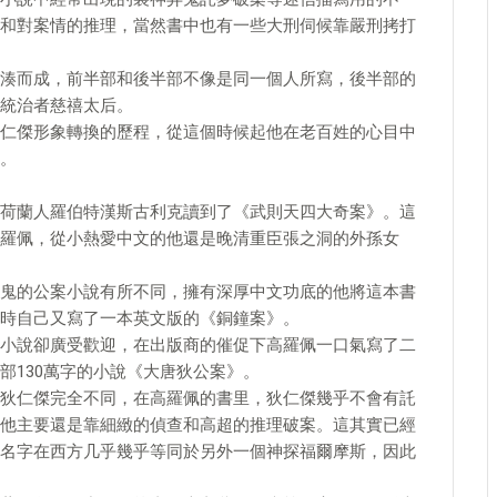
和對案情的推理，當然書中也有一些大刑伺候靠嚴刑拷打
湊而成，前半部和後半部不像是同一個人所寫，後半部的
統治者慈禧太后。
仁傑形象轉換的歷程，從這個時候起他在老百姓的心目中
。
荷蘭人羅伯特漢斯古利克讀到了《武則天四大奇案》。這
羅佩，從小熱愛中文的他還是晚清重臣張之洞的外孫女
鬼的公案小說有所不同，擁有深厚中文功底的他將這本書
時自己又寫了一本英文版的《銅鐘案》。
小說卻廣受歡迎，在出版商的催促下高羅佩一口氣寫了二
部130萬字的小說《大唐狄公案》。
狄仁傑完全不同，在高羅佩的書里，狄仁傑幾乎不會有託
他主要還是靠細緻的偵查和高超的推理破案。這其實已經
名字在西方几乎幾乎等同於另外一個神探福爾摩斯，因此