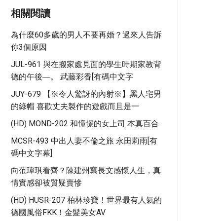
相關閱讀
為什麼60多歲的男人不要再婚？過來人告訴
你3個原因
JUL-961 與在搬家處見面的學生時期家教背
德的午後―。 武藤彩香[有碼中文字
JUY-679 【※令人驚訝的內射※】黑人宅男
的綠帽 喜歡丈夫製作的遊戲而且是一
(HD) MOND-202 和憧憬的女上司 本真百合
MCSR-493 中出人妻不倫之旅 永田莉雨[有
碼中文字幕]
向范瑋琪看齊？陳建州寫長文感懷人生，真
情實感卻被質疑賣慘
(HD) HUSR-207 柏林珍寶！世界最有人氣的
德國風俗FKK！金髮美女AV