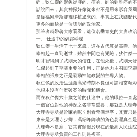
廷，狄仁傑的形象從胖的、瘦的、帥的到雅痞的不
話說回來，其實神探好像從來都不是用來形容我國
是從福爾摩斯那裡移植過來的。事實上在我國歷代
更多的面貌是一位聰明的政治家。
那筆者就帶著大家看看，這位名垂青史的大唐政治
一、 仕途中的偶露崢嶸
狄仁傑一生活了七十來歲，這在古代算是高壽。他
宰相起一直到逝世，雖然中間也有兇險，狄仁傑一
明才智得到了武則天的信任，在他死後，武則天發
仁傑起到了至關重要的作用，正是他力主召回李顯
宰相的張柬之正是發動神龍政變的主導人物。
狄仁傑的政治生涯雖高光時刻不長但可謂相當精彩
他根本沒有什麼破案的時間和機會。
而在狄仁傑六十歲之前的仕途中，他的職位一直處
一個官位對他的神探之名非常重要，那就是大理寺
大理寺寺丞是幹嘛的呢？別看帶個丞字，其實只是
東來是大理寺少卿，馮紹峰飾演的角色尉遲真金是
大理寺不是廟，它其實類似於現在的最高人民法院
大理寺寺丞負責的工作則是複審。