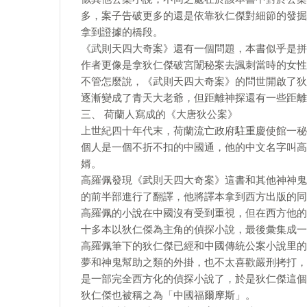
多，案子告破更多的還是依靠狄仁傑對細節的發掘
拿到證據的橋段。
《武則天四大奇案》還有一個問題，本書似乎是拼
作者更像是拿狄仁傑破宮闈秘案去諷刺當時的女性
不管怎麼說，《武則天四大奇案》的問世開啟了狄
逐漸變成了青天大老爺，但距離神探還有一些距離
三、 荷蘭人寫成的《大唐狄公案》
上世紀四十年代末，荷蘭流亡政府駐重慶使館一秘
個人是一個不折不扣的中國通，他的中文名字叫高
婿。
高羅佩發現《武則天四大奇案》這書和其他神神鬼
的前半部進行了翻譯，他將譯本拿到西方出版的同
高羅佩的小說在中國沒有受到重視，但在西方他的
十多本以狄仁傑為主角的偵探小說，最後彙集成一
高羅佩筆下的狄仁傑已經和中國傳統公案小說里的
夢和神鬼幫助之類的外掛，也不太喜歡嚴刑拷打，
是一部完全西方化的偵探小說了，於是狄仁傑這個
狄仁傑也被稱之為「中國福爾摩斯」。