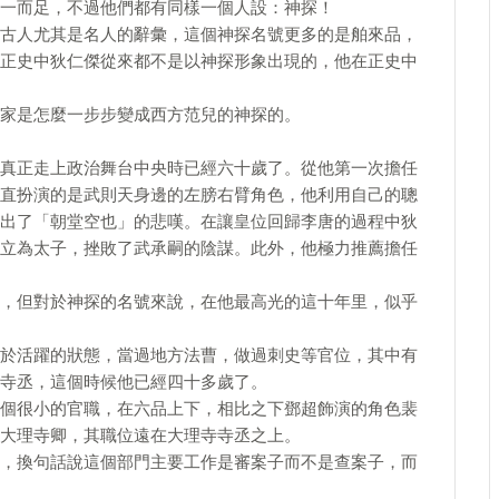
一而足，不過他們都有同樣一個人設：神探！
古人尤其是名人的辭彙，這個神探名號更多的是舶來品，
正史中狄仁傑從來都不是以神探形象出現的，他在正史中
家是怎麼一步步變成西方范兒的神探的。
真正走上政治舞台中央時已經六十歲了。從他第一次擔任
直扮演的是武則天身邊的左膀右臂角色，他利用自己的聰
出了「朝堂空也」的悲嘆。在讓皇位回歸李唐的過程中狄
立為太子，挫敗了武承嗣的陰謀。此外，他極力推薦擔任
，但對於神探的名號來說，在他最高光的這十年里，似乎
於活躍的狀態，當過地方法曹，做過刺史等官位，其中有
寺丞，這個時候他已經四十多歲了。
個很小的官職，在六品上下，相比之下鄧超飾演的角色裴
大理寺卿，其職位遠在大理寺寺丞之上。
，換句話說這個部門主要工作是審案子而不是查案子，而