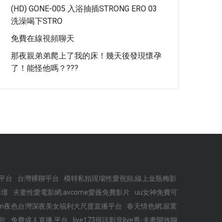
(HD) GONE-005 入浴抽插STRONG ERO 03
洗澡喝下STRO
免費在線視頻聊天
那夜親弟弟爬上了我的床！幾天後發現懷孕
了！能怪他嗎？???
平台
台灣裸聊平台
模特私拍現場性愛視頻,線上金瓶梅影
論壇
夫妻性愛電影網,avcome愛薇免費影片
uu女神免費可
mm夜色台灣深夜美女福利大尺度直播平台
春天情色網,寂寞
片
免費成人直播 平台
live173視訊影音live秀-夫妻開放聊