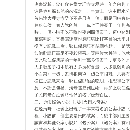
史書記載，狄仁傑在當大理寺寺丞時一年之內判了
這是他神探名號的來源之一。事實上，這中間水分
首先說大理寺寺丞並不是只有一個，而是同時有好
算狄仁傑一個人說的算，一萬七千件案子一年判完
時，一個小時不吃不喝也要判四個案子。這中間別
筆寫判詞，其書寫速度也應該堪比打字員的水平才
從歷史記載上看，狄仁傑應該有幾個特點，一是聰
如他勸諫唐高宗不要殺權善才等兩位大將時，他就
因此狄仁傑所謂的一年判一萬多個案子，更多的是
大多數案子根本沒有太多技術含量，大多數難判的
小白菜》一樣，案情很簡單，但公平很難。只要有
從正史記載來看，狄仁傑以他的聰明、推理和公平
意，不論是包拯、海瑞還是施世綸，再加上狄仁傑
了民間老百姓會將他們的名字流芳百世。
二、 清朝公案小說《武則天四大奇案》
在晚清時，社會上出現了一本未署名的公案小說《
程。小說前半部主要是民間破案，而後半部則主要
該書和其他公案小說如《包公案》《施公案》有相
似其他公案小說，不同之處在於該本書中對於公案